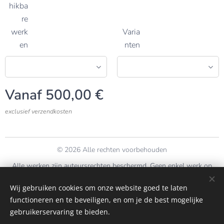
hikba
re
werk
Varia
en
nten
Vanaf
500,00
€
exclusief verzendkosten
© 2026 Alle rechten voorbehouden
Alle werken zijn auteursrechten beschermd. Geen enkel werk op
deze site mag onder
geen
enkele vorm worden gekopieerd zonder
Wij gebruiken cookies om onze website goed te laten
voorafgaande goedkeuring.
functioneren en te beveiligen, en om je de best mogelijke
Cookies
gebruikerservaring te bieden.