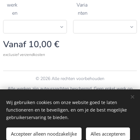
werk
Varia
en
nten
Vanaf
10,00
€
exclusief verzendkosten
© 2026 Alle rechten voorbehouden
Alle werken zijn auteursrechten beschermd. Geen enkel werk op
deze site mag onder
geen
enkele vorm worden gekopieerd zonder
Wij gebruiken cookies om onze website goed te laten
voorafgaande goedkeuring.
functioneren en te beveiligen, en om je de best mogelijke
Cookies
gebruikerservaring te bieden.
Toevoegen aan de winkelwagen
Accepteer alleen noodzakelijke
Alles accepteren